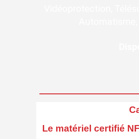
Vidéoprotection, Télésu
Automatisme, 
Disp
Ca
Le matériel certifié N