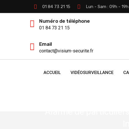
01 84 73 21 15
Lun - Sam : 09h - 19h
Numéro de téléphone
01 84 73 21 15
Email
contact@visium-securite.fr
ACCUEIL
VIDÉOSURVEILLANCE
CA
PROTÉGER VO
Alarme de particulier
I