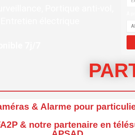
rveillance, Portique anti-vol,
À p
Entretien électrique
onible 7j/7
PAR
méras & Alarme pour particuli
FA2P & notre partenaire en télésu
APSAD